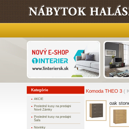
Kategórie
Komoda THEO 3
( 
AKCIE
oak stone
Posledné kusy na predajni
Nové Zámky
Posledné kusy na predajni
Šaľa
Novinky