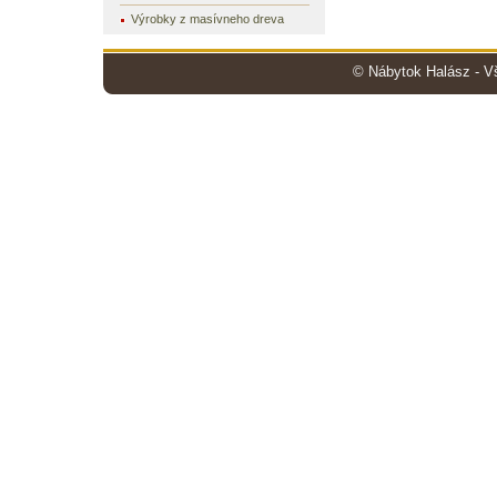
Výrobky z masívneho dreva
© Nábytok Halász - V