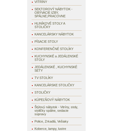
VITRÍNY
SEKTOROVÝ NÁBYTOK -
OBÝVACIE IZBY,
SPÁLNE,PRACOVNE
HLINÍKOVÉ STOLY A
STOLIČKY
KANCELÁRSKY NÁBYTOK
PÍSACIE STOLY
KONFERENČNÉ STOLÍKY
KUCHYNSKÉ a JEDÁLENSKÉ
STOLY
JEDÁLENSKÉ , KUCHYNSKÉ
SETY
TV STOLÍKY
KANCELÁRSKE STOLIČKY
STOLIČKY
KÚPEĽŇOVÝ NÁBYTOK
Štýlový nábytok - Vitríny, stoly,
stoličky spálne, sedacie
súpravy
Police, Zrkadlá, Vešiaky
Koberce, lampy, lustre