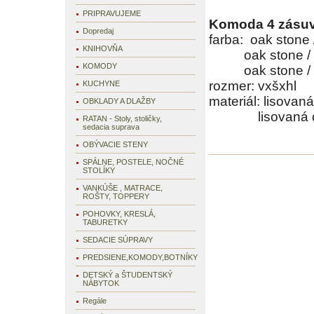
PRIPRAVUJEME
Komoda 4 zásu
Dopredaj
farba: oak st
KNIHOVŇA
oak sto
KOMODY
oak stone
rozmer: vxšxhl 
KUCHYNE
materiál: lisova
OBKLADY A DLAŽBY
lisovaná drevo
RATAN - Stoly, stoličky,
sedacia suprava
OBÝVACIE STENY
SPÁLNE, POSTELE, NOČNÉ
STOLÍKY
VANKÚŠE , MATRACE,
ROŠTY, TOPPERY
POHOVKY, KRESLÁ,
TABURETKY
SEDACIE SÚPRAVY
PREDSIENE,KOMODY,BOTNÍKY
DETSKÝ a ŠTUDENTSKÝ
NÁBYTOK
Regále