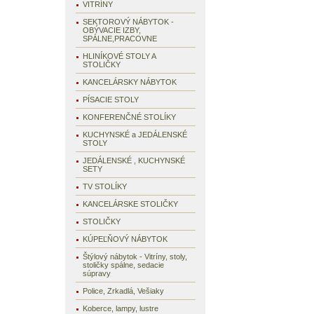
VITRÍNY
SEKTOROVÝ NÁBYTOK -
OBÝVACIE IZBY,
SPÁLNE,PRACOVNE
HLINÍKOVÉ STOLY A
STOLIČKY
KANCELÁRSKY NÁBYTOK
PÍSACIE STOLY
KONFERENČNÉ STOLÍKY
KUCHYNSKÉ a JEDÁLENSKÉ
STOLY
JEDÁLENSKÉ , KUCHYNSKÉ
SETY
TV STOLÍKY
KANCELÁRSKE STOLIČKY
STOLIČKY
KÚPEĽŇOVÝ NÁBYTOK
Štýlový nábytok - Vitríny, stoly,
stoličky spálne, sedacie
súpravy
Police, Zrkadlá, Vešiaky
Koberce, lampy, lustre