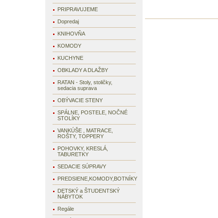
PRIPRAVUJEME
Dopredaj
KNIHOVŇA
KOMODY
KUCHYNE
OBKLADY A DLAŽBY
RATAN - Stoly, stoličky,
sedacia suprava
OBÝVACIE STENY
SPÁLNE, POSTELE, NOČNÉ
STOLÍKY
VANKÚŠE , MATRACE,
ROŠTY, TOPPERY
POHOVKY, KRESLÁ,
TABURETKY
SEDACIE SÚPRAVY
PREDSIENE,KOMODY,BOTNÍKY
DETSKÝ a ŠTUDENTSKÝ
NÁBYTOK
Regále