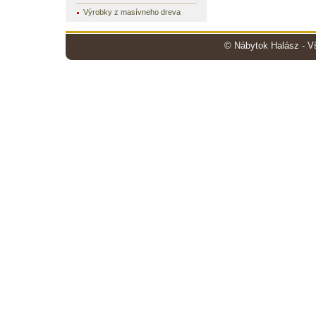
Výrobky z masívneho dreva
© Nábytok Halász - V