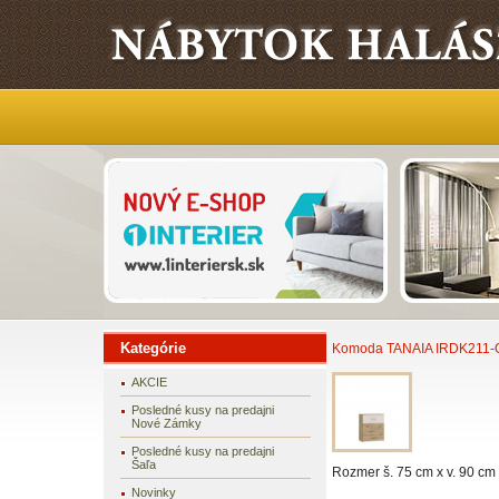
Kategórie
Komoda TANAIA IRDK211-
AKCIE
Posledné kusy na predajni
Nové Zámky
Posledné kusy na predajni
Šaľa
Rozmer š. 75 cm x v. 90 cm 
Novinky