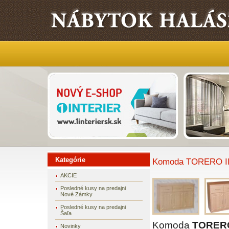
Kategórie
Komoda TORERO III
AKCIE
Posledné kusy na predajni
Nové Zámky
Posledné kusy na predajni
Šaľa
Komoda
TORERO
Novinky