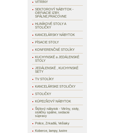
VITRÍNY
SEKTOROVÝ NÁBYTOK -
OBÝVACIE IZBY,
SPÁLNE,PRACOVNE
HLINÍKOVÉ STOLY A
STOLIČKY
KANCELÁRSKY NÁBYTOK
PÍSACIE STOLY
KONFERENČNÉ STOLÍKY
KUCHYNSKÉ a JEDÁLENSKÉ
STOLY
JEDÁLENSKÉ , KUCHYNSKÉ
SETY
TV STOLÍKY
KANCELÁRSKE STOLIČKY
STOLIČKY
KÚPEĽŇOVÝ NÁBYTOK
Štýlový nábytok - Vitríny, stoly,
stoličky spálne, sedacie
súpravy
Police, Zrkadlá, Vešiaky
Koberce, lampy, lustre