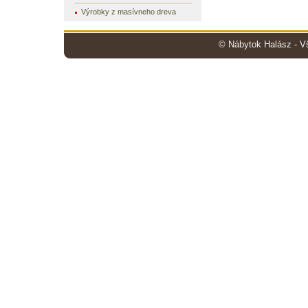
Výrobky z masívneho dreva
© Nábytok Halász - V